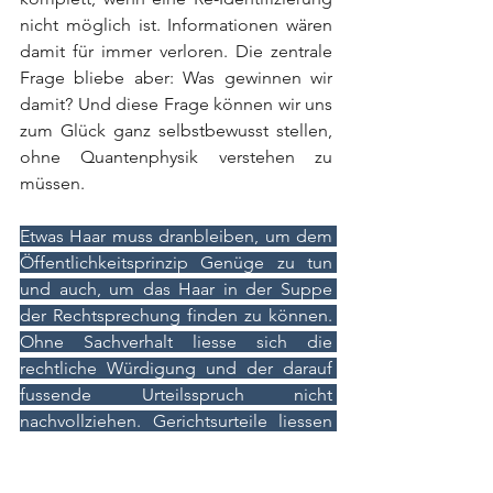
nicht möglich ist. Informationen wären 
damit für immer verloren. Die zentrale 
Frage bliebe aber: Was gewinnen wir 
damit? Und diese Frage können wir uns 
zum Glück ganz selbstbewusst stellen, 
ohne Quantenphysik verstehen zu 
müssen.
Etwas Haar muss dranbleiben, um dem 
Öffentlichkeitsprinzip Genüge zu tun 
und auch, um das Haar in der Suppe 
der Rechtsprechung finden zu können. 
Ohne Sachverhalt liesse sich die 
rechtliche Würdigung und der darauf 
fussende Urteilsspruch nicht 
nachvollziehen. Gerichtsurteile liessen 
sich weder überprüfen noch Kritik 
unterziehen. Die Ableitung einer 