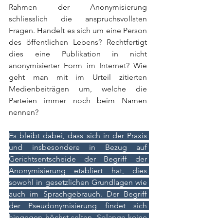
Rahmen der Anonymisierung 
schliesslich die anspruchsvollsten 
Fragen. Handelt es sich um eine Person 
des öffentlichen Lebens? Rechtfertigt 
dies eine Publikation in nicht 
anonymisierter Form im Internet? Wie 
geht man mit im Urteil zitierten 
Medienbeiträgen um, welche die 
Parteien immer noch beim Namen 
nennen?
Es bleibt dabei, dass sich in der Praxis 
und insbesondere in Bezug auf 
Gerichtsentscheide der Begriff der 
Anonymisierung etabliert hat, dies 
sowohl in gesetzlichen Grundlagen wie 
auch im Sprachgebrauch. Der Begriff 
der Pseudonymisierung findet sich 
hingegen höchst selten. Solange keine 