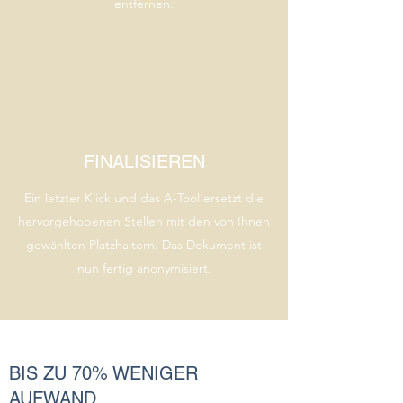
entfernen.
FINALISIEREN
Ein letzter Klick und das A-Tool ersetzt die
hervorgehobenen Stellen mit den von Ihnen
gewählten Platzhaltern. Das Dokument ist
nun fertig anonymisiert.
BIS ZU 70% WENIGER
AUFWAND