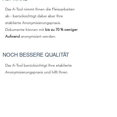
Das A-Tool nimmt Ihnen die Fleissarbeiten
ab - berücksichtigt dabei aber Ihre
etablierte Anonymisierungspraxis.
Dokumente können mit
bis zu 70 % weniger
Aufwand
anonymisiert werden.
NOCH BESSERE QUALITÄT
Das A-Tool berücksichtigt Ihre etablierte
Anonymisierungspraxis und hilft Ihren
Anonymisierenden dabei, diese zu
befolgen. Dies führt zu einer noch besseren
Qualität.
DATEN VERLASSEN NIEMALS