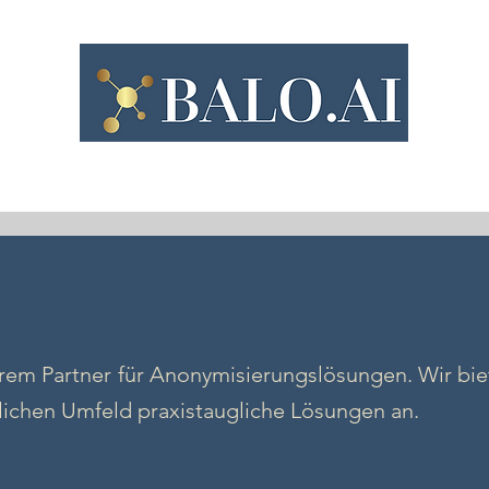
A-Tool Word
Team
Referenzen
Partner & M
em Partner für Anonymisierungslösungen. Wir bie
lichen Umfeld praxistaugliche Lösungen an.