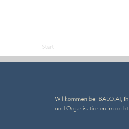
Start
A-Tool Guard
A-Tool PDF
Willkommen bei BALO.AI, Ihr
und Organisationen im recht